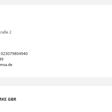
traße 2
:
023079804940
49
msa.de
MKE GBR