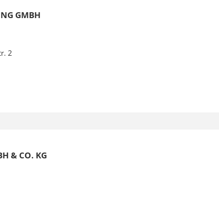
ING GMBH
r. 2
H & CO. KG