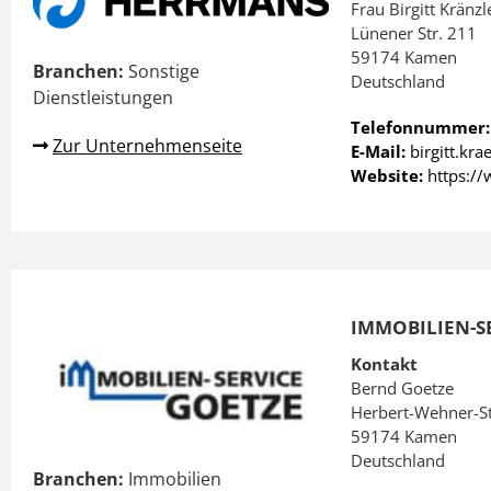
Frau Birgitt Kränzl
Lünener Str. 211
59174 Kamen
Branchen:
Sonstige
Deutschland
Dienstleistungen
Telefonnummer
Zur Unternehmenseite
E-Mail:
birgitt.kr
Website:
https:/
IMMOBILIEN-S
Kontakt
Bernd Goetze
Herbert-Wehner-S
59174 Kamen
Deutschland
Branchen:
Immobilien