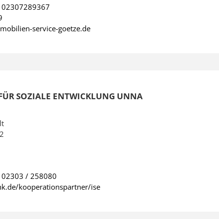
:
02307289367
9
obilien-service-goetze.de
T FÜR SOZIALE ENTWICKLUNG UNNA
lt
12
:
02303 / 258080
k.de/kooperationspartner/ise