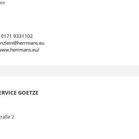
ein
:
0171 9331102
aenzlein@herrmans.eu
/www.herrmans.eu/
ERVICE GOETZE
traße 2