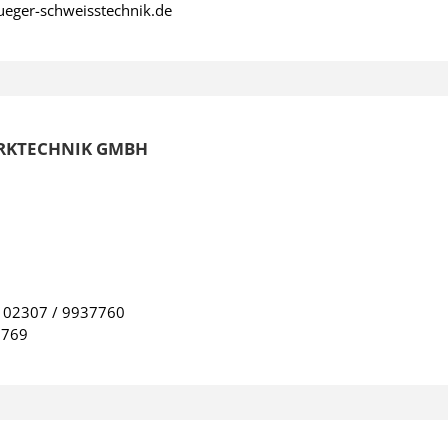
eger-schweisstechnik.de
RKTECHNIK GMBH
:
02307 / 9937760
7769