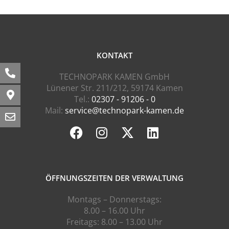
KONTAKT
TECHNOPARK KAMEN GmbH
Lünener Str. 211/212, 59174 Kamen
Tel.:
02307 - 91206 - 0
Mail:
service@technopark-kamen.de
ÖFFNUNGSZEITEN DER VERWALTUNG
Montags – Donnerstags:
8.00 – 16.00 Uhr
Freitags: 8.00 – 13.00 Uhr