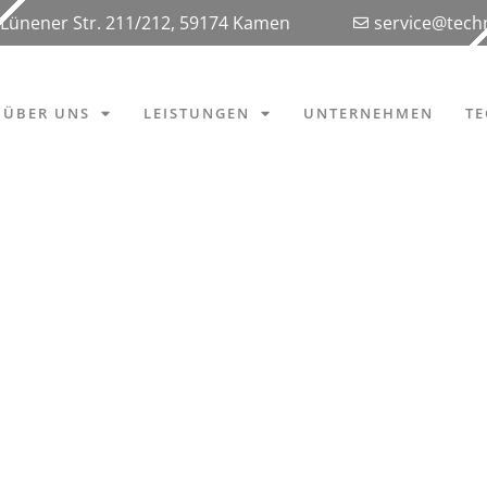
Lünener Str. 211/212, 59174 Kamen
service@tec
ÜBER UNS
LEISTUNGEN
UNTERNEHMEN
T