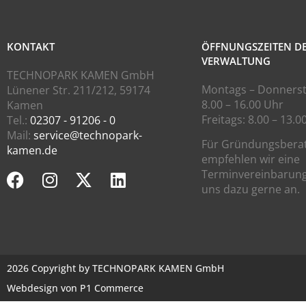
KONTAKT
ÖFFNUNGSZEITEN D
VERWALTUNG
TECHNOPARK KAMEN GmbH
Montags – Donnerst
Lünener Str. 211/212, 59174
8.00 – 16.00 Uhr
Kamen
Freitags: 8.00 – 13.0
Tel.:
02307 - 91206 - 0
Mail:
service@technopark-
Für Gründungsbera
kamen.de
empfehlen wir eine
Terminvereinbarung
uns dazu gerne an.
2026 Copyright by TECHNOPARK KAMEN GmbH
Webdesign von P1 Commerce