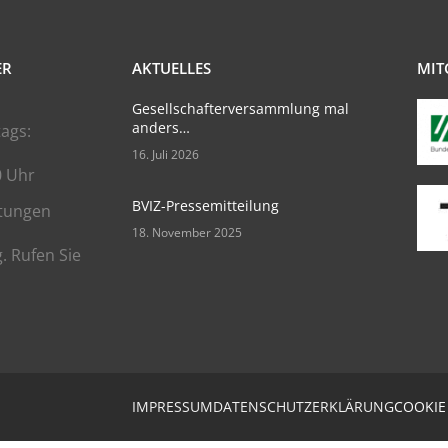
ER
AKTUELLES
MIT
Gesellschafterversammlung mal
anders…
ags:
16. Juli 2026
0 Uhr
BVIZ-Pressemitteilung
tungen
18. November 2025
. Rufen Sie
IMPRESSUM
DATENSCHUTZERKLÄRUNG
COOKIE