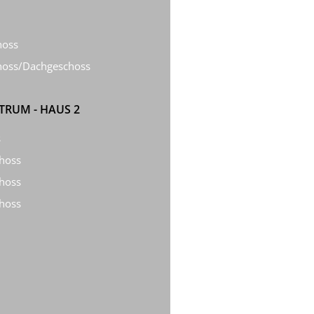
hoss
choss/Dachgeschoss
RUM - HAUS 2
s
choss
choss
choss