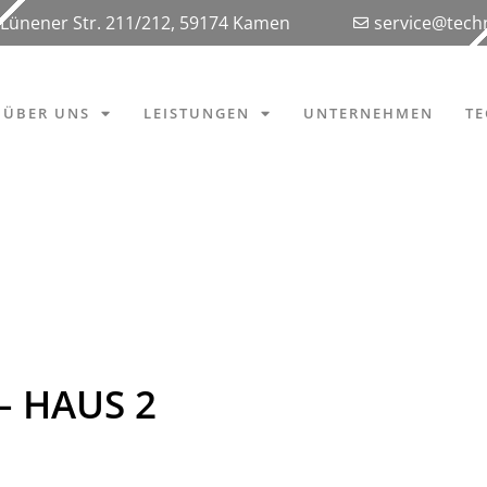
Lünener Str. 211/212, 59174 Kamen
service@tec
ÜBER UNS
LEISTUNGEN
UNTERNEHMEN
T
 HAUS 2