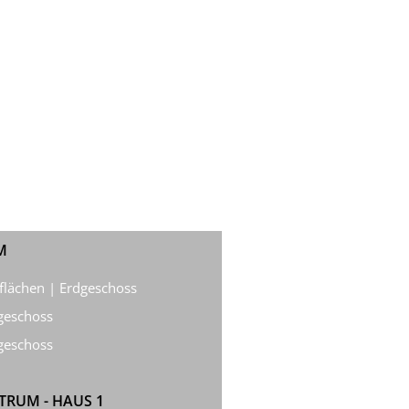
M
flächen | Erdgeschoss
geschoss
geschoss
RUM - HAUS 1