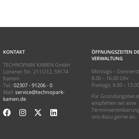
KONTAKT
ÖFFNUNGSZEITEN D
VERWALTUNG
TECHNOPARK KAMEN GmbH
Montags – Donnerst
Lünener Str. 211/212, 59174
8.00 – 16.00 Uhr
Kamen
Freitags: 8.00 – 13.0
Tel.:
02307 - 91206 - 0
Mail:
service@technopark-
Für Gründungsbera
kamen.de
empfehlen wir eine
Terminvereinbarung
uns dazu gerne an.