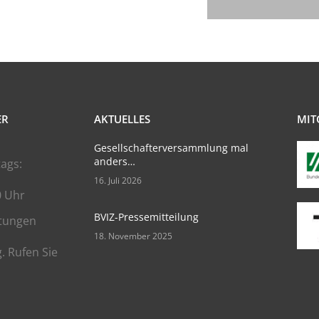
ER
AKTUELLES
MIT
Gesellschafterversammlung mal
anders…
ags:
16. Juli 2026
0 Uhr
BVIZ-Pressemitteilung
tungen
18. November 2025
. Rufen Sie