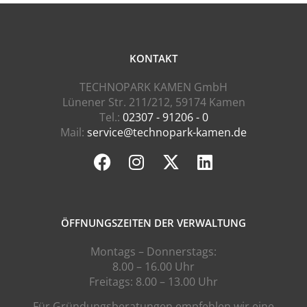
KONTAKT
TECHNOPARK KAMEN GmbH
Lünener Str. 211/212, 59174 Kamen
Tel.:
02307 - 91206 - 0
Mail:
service@technopark-kamen.de
ÖFFNUNGSZEITEN DER VERWALTUNG
Montags – Donnerstags:
8.00 – 16.00 Uhr
Freitags: 8.00 – 13.00 Uhr
Für Gründungsberatungen empfehlen wir eine