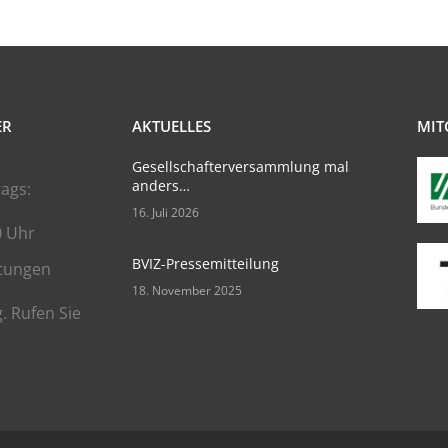
ER
AKTUELLES
MIT
Gesellschafterversammlung mal
anders…
ags:
16. Juli 2026
0 Uhr
BVIZ-Pressemitteilung
tungen
18. November 2025
. Rufen Sie