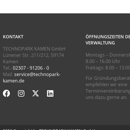
KONTAKT
ÖFFNUNGSZEITEN D
VERWALTUNG
TECHNOPARK KAMEN GmbH
Montags – Donnerst
Lünener Str. 211/212, 59174
8.00 – 16.00 Uhr
Kamen
Freitags: 8.00 – 13.0
Tel.:
02307 - 91206 - 0
Mail:
service@technopark-
Für Gründungsbera
kamen.de
empfehlen wir eine
Terminvereinbarung
uns dazu gerne an.