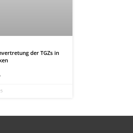
nvertretung der TGZs in
ken
»
25