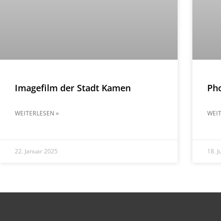
Imagefilm der Stadt Kamen
Pho
WEITERLESEN »
WEIT
22. Januar 2025
18. J