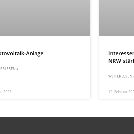
tovoltaik-Anlage
Interesse
NRW stär
ERLESEN »
WEITERLESEN 
uli 2023
19. Februar 20