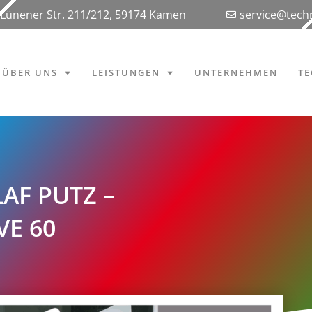
Lünener Str. 211/212, 59174 Kamen
service@tec
ÜBER UNS
LEISTUNGEN
UNTERNEHMEN
T
AF PUTZ –
VE 60